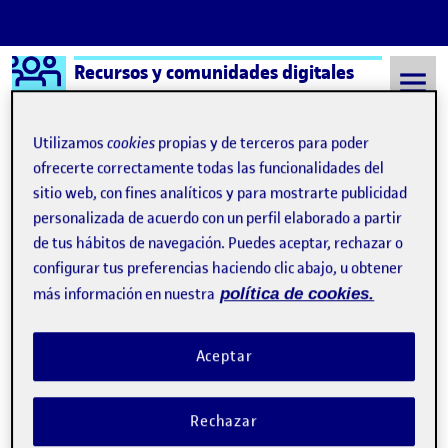
Logo Ágora
Recursos y comunidades digitales
Saltar al contenido
Utilizamos
cookies
propias y de terceros para poder
ofrecerte correctamente todas las funcionalidades del
sitio web, con fines analíticos y para mostrarte publicidad
Semestre 20211 - Aula 1
Beatriz García Barbadillo
personalizada de acuerdo con un perfil elaborado a partir
Beatriz García Barbadillo
de tus hábitos de navegación. Puedes aceptar, rechazar o
configurar tus preferencias haciendo clic abajo, u obtener
más información en nuestra
política de cookies.
La Hipoacusia
Publicado por
Publicado por
Beatriz García Barbadillo
Visibilidad:
Fecha de publicación
en La Hipoacusia
Pública
-
11 Nov 2021
-
comentario
Aceptar
Rechazar